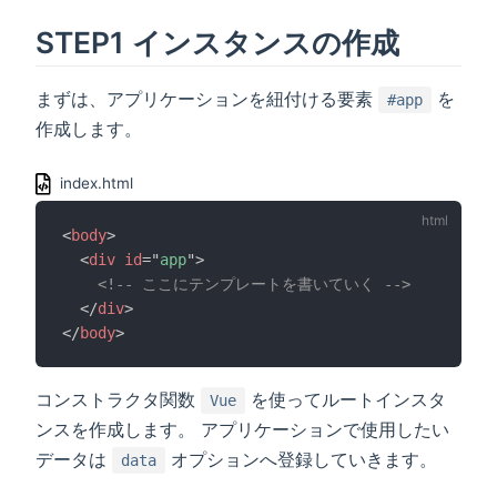
STEP1 インスタンスの作成
まずは、アプリケーションを紐付ける要素
を
#app
作成します。
index.html
<
body
>
<
div
id
=
"
app
"
>
<!-- ここにテンプレートを書いていく -->
</
div
>
</
body
>
コンストラクタ関数
を使ってルートインスタ
Vue
ンスを作成します。 アプリケーションで使用したい
データは
オプションへ登録していきます。
data