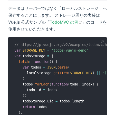
データはサーバーではなく「ローカルストレージ」へ
保存することにします。 ストレージ周りの実装は
Vue.js 公式サンプル「
TodoMVC の例
」のコードを
使用させていただきます。
// https://jp.vuejs.org/v2/examples/todomvc.html
var
STORAGE_KEY
=
'todos-vuejs-demo'
var
 todoStorage 
=
{
fetch
:
function
(
)
{
var
 todos 
=
JSON
.
parse
(
      localStorage
.
getItem
(
STORAGE_KEY
)
||
'[]'
)
    todos
.
forEach
(
function
(
todo
,
 index
)
{
      todo
.
id 
=
 index

}
)
    todoStorage
.
uid 
=
 todos
.
length

return
 todos

}
,