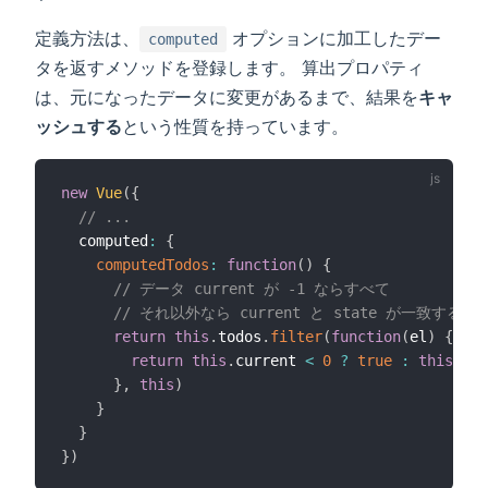
定義方法は、
オプションに加工したデー
computed
タを返すメソッドを登録します。 算出プロパティ
は、元になったデータに変更があるまで、結果を
キャ
ッシュする
という性質を持っています。
new
Vue
(
{
// ...
  computed
:
{
computedTodos
:
function
(
)
{
// データ current が -1 ならすべて
// それ以外なら current と state が一致す
return
this
.
todos
.
filter
(
function
(
el
)
{
return
this
.
current 
<
0
?
true
:
this
.
cur
}
,
this
)
}
}
}
)