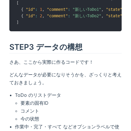
[
{
"id"
:
1
,
"comment"
:
"新しいToDo1"
,
"state"
:
0
{
"id"
:
2
,
"comment"
:
"新しいToDo2"
,
"state"
:
0
]
STEP3 データの構想
さあ、ここから実際に作るコードです！
どんなデータが必要になりそうかを、ざっくりと考え
ておきましょう。
ToDo のリストデータ
要素の固有ID
コメント
今の状態
作業中・完了・すべて などオプションラベルで使