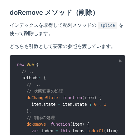
doRemove メソッド（削除）
インデックスを取得して配列メソッドの
を
splice
使って削除します。
どちらも引数として要素の参照を渡しています。
new
Vue
(
{
// ...
  methods
:
{
// ...
// 状態変更の処理
doChangeState
:
function
(
item
)
{
      item
.
state 
=
 item
.
state 
?
0
:
1
}
,
// 削除の処理
doRemove
:
function
(
item
)
{
var
 index 
=
this
.
todos
.
indexOf
(
item
)