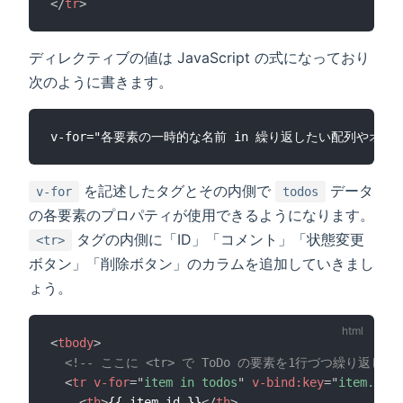
</
tr
>
ディレクティブの値は JavaScript の式になっており
次のように書きます。
を記述したタグとその内側で
データ
v-for
todos
の各要素のプロパティが使用できるようになります。
タグの内側に「ID」「コメント」「状態変更
<tr>
ボタン」「削除ボタン」のカラムを追加していきまし
ょう。
<
tbody
>
<!-- ここに <tr> で ToDo の要素を1行づつ繰り返し表示
<
tr
v-for
=
"
item in todos
"
v-bind:
key
=
"
item.id
"
>
<
th
>
{{ item.id }}
</
th
>