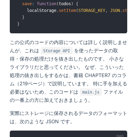
save
:
function
(
todos
)
{
    localStorage
.
setItem
(
STORAGE_KEY
,
JSON
.
string
}
}
この公式のコードの内容については詳しく説明しませ
んが、これは
を使ったデータの取
Storage API
得・保存の処理だけを抜き出したものです。 小さな
ライブラリだと思ってください。 なぜ、こういった
処理の抜き出しをするかは、書籍 CHAPTER7 のコラ
ム（219ページ）で説明しています。 特に手を加える
必要はないため、このコードは
ファイル
main.js
の一番上の方に加えておきましょう。
実際にストレージに保存されるデータのフォーマット
は、次のような JSON です。