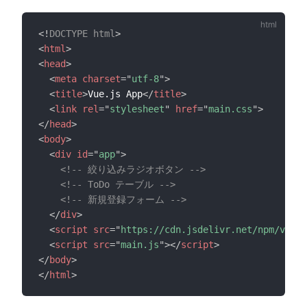
<!
DOCTYPE
html
>
<
html
>
<
head
>
<
meta
charset
=
"
utf-8
"
>
<
title
>
Vue.js App
</
title
>
<
link
rel
=
"
stylesheet
"
href
=
"
main.css
"
>
</
head
>
<
body
>
<
div
id
=
"
app
"
>
<!-- 絞り込みラジオボタン -->
<!-- ToDo テーブル -->
<!-- 新規登録フォーム -->
</
div
>
<
script
src
=
"
https://cdn.jsdelivr.net/npm/vue@2
<
script
src
=
"
main.js
"
>
</
script
>
</
body
>
</
html
>