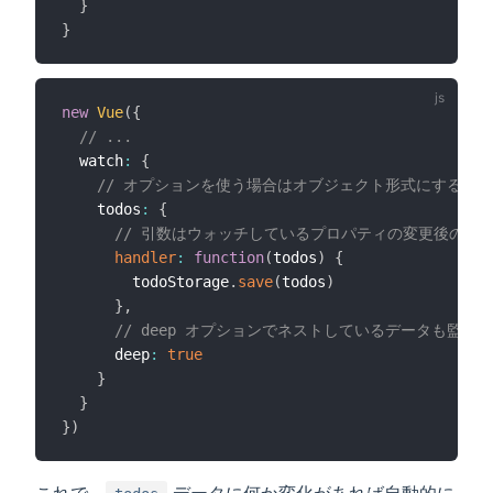
}
}
new
Vue
(
{
// ...
  watch
:
{
// オプションを使う場合はオブジェクト形式にする
    todos
:
{
// 引数はウォッチしているプロパティの変更後の値
handler
:
function
(
todos
)
{
        todoStorage
.
save
(
todos
)
}
,
// deep オプションでネストしているデータも監視
      deep
:
true
}
}
}
)