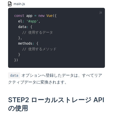
main.js
const
 app 
=
new
Vue
(
{
  el
:
'#app'
,
  data
:
{
// 使用するデータ
}
,
  methods
:
{
// 使用するメソッド
}
}
)
オプションへ登録したデータは、すべてリア
data
クティブデータに変換されます。
STEP2 ローカルストレージ API
の使用