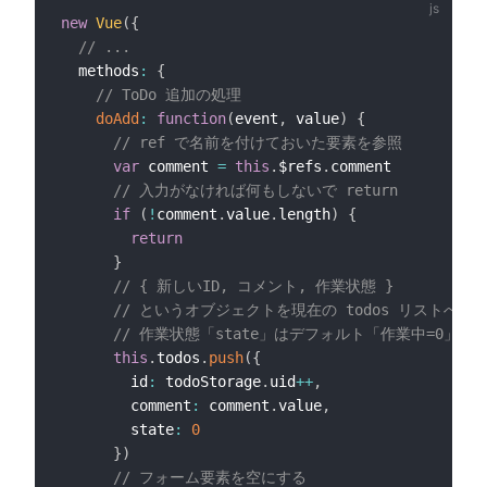
new
Vue
(
{
// ...
  methods
:
{
// ToDo 追加の処理
doAdd
:
function
(
event
,
 value
)
{
// ref で名前を付けておいた要素を参照
var
 comment 
=
this
.
$refs
.
comment

// 入力がなければ何もしないで return
if
(
!
comment
.
value
.
length
)
{
return
}
// { 新しいID, コメント, 作業状態 }
// というオブジェクトを現在の todos リストへ pu
// 作業状態「state」はデフォルト「作業中=0」で
this
.
todos
.
push
(
{
        id
:
 todoStorage
.
uid
++
,
        comment
:
 comment
.
value
,
        state
:
0
}
)
// フォーム要素を空にする