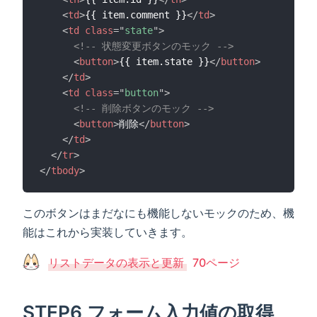
<
td
>
{{ item.comment }}
</
td
>
<
td
class
=
"
state
"
>
<!-- 状態変更ボタンのモック -->
<
button
>
{{ item.state }}
</
button
>
</
td
>
<
td
class
=
"
button
"
>
<!-- 削除ボタンのモック -->
<
button
>
削除
</
button
>
</
td
>
</
tr
>
</
tbody
>
このボタンはまだなにも機能しないモックのため、機
能はこれから実装していきます。
リストデータの表示と更新
70ページ
STEP6 フォーム入力値の取得