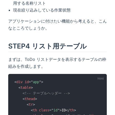
用する名称リスト
現在絞り込みしている作業状態
アプリケーションに付けたい機能から考えると、こん
なところでしょうか。
STEP4 リスト用テーブル
まずは、ToDo リストデータを表示するテーブルの枠
組みを作成します。
<
div
id
=
"
app
"
>
<
table
>
<!-- テーブルヘッダー -->
<
thead
>
<
tr
>
<
th
class
=
"
id
"
>
ID
</
th
>