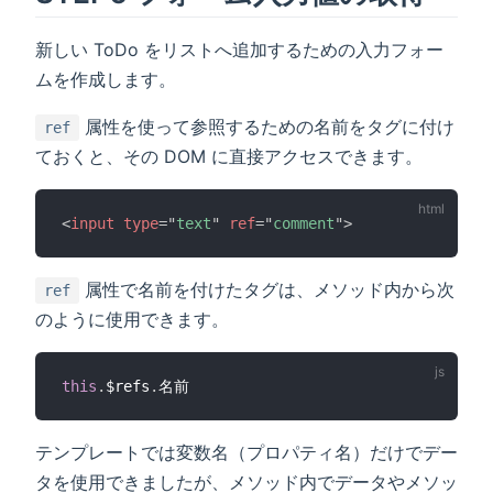
新しい ToDo をリストへ追加するための入力フォー
ムを作成します。
属性を使って参照するための名前をタグに付け
ref
ておくと、その DOM に直接アクセスできます。
<
input
type
=
"
text
"
ref
=
"
comment
"
>
属性で名前を付けたタグは、メソッド内から次
ref
のように使用できます。
this
.
$refs
.
テンプレートでは変数名（プロパティ名）だけでデー
タを使用できましたが、メソッド内でデータやメソッ