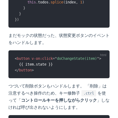
this
.
todos
.
splice
(
index
,
1
)
}
}
}
)
まだモックの状態だった、状態変更ボタンのイベント
をハンドルします。
<
button
v-on:
click
=
"
doChangeState(item)
"
>
</
button
>
つづいて削除ボタンもハンドルします。 「削除」は
注意するべき操作のため、キー修飾子
を使
.ctrl
って「
コントロールキーを押しながらクリック
」しな
ければ呼び出されないようにします。