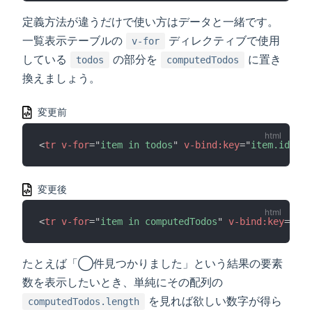
定義方法が違うだけで使い方はデータと一緒です。
一覧表示テーブルの
ディレクティブで使用
v-for
している
の部分を
に置き
todos
computedTodos
換えましょう。
変更前
<
tr
v-for
=
"
item in todos
"
v-bind:
key
=
"
item.id
"
>
変更後
<
tr
v-for
=
"
item in computedTodos
"
v-bind:
key
=
"
ite
たとえば「◯件見つかりました」という結果の要素
数を表示したいとき、単純にその配列の
を見れば欲しい数字が得ら
computedTodos.length