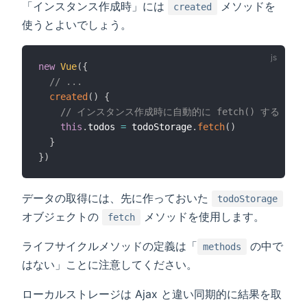
「インスタンス作成時」には
メソッドを
created
使うとよいでしょう。
new
Vue
(
{
// ...
created
(
)
{
// インスタンス作成時に自動的に fetch() する
this
.
todos 
=
 todoStorage
.
fetch
(
)
}
}
)
データの取得には、先に作っておいた
todoStorage
オブジェクトの
メソッドを使用します。
fetch
ライフサイクルメソッドの定義は「
の中で
methods
はない」ことに注意してください。
ローカルストレージは Ajax と違い同期的に結果を取