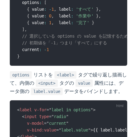
  options
:
[
{
 value
:
-
1
,
 label
:
'すべて'
}
,
{
 value
:
0
,
  label
:
'作業中'
}
,
{
 value
:
1
,
  label
:
'完了'
}
]
,
// 選択している options の value を記憶するための
// 初期値を「-1」つまり「すべて」にする
  current
:
-
1
}
リストを
タグで繰り返し描画し
options
<label>
て、内側の
タグの
属性には、デ
<input>
value
ータ側の
データをバインドします。
label.value
<
label
v-for
=
"
label in options
"
>
<
input
type
=
"
radio
"
v-model
=
"
current
"
v-bind:
value
=
"
label.value
"
>
</
label
>