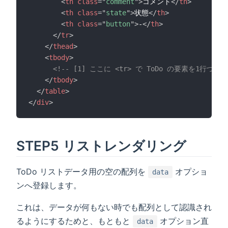
<
th
class
=
"
comment
"
>
コメント
</
th
>
<
th
class
=
"
state
"
>
状態
</
th
>
<
th
class
=
"
button
"
>
-
</
th
>
</
tr
>
</
thead
>
<
tbody
>
<!-- [1] ここに <tr> で ToDo の要素を1行づ
</
tbody
>
</
table
>
</
div
>
STEP5 リストレンダリング
ToDo リストデータ用の空の配列を
オプショ
data
ンへ登録します。
これは、データが何もない時でも配列として認識され
るようにするためと、もともと
オプション直
data