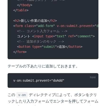
</
tbody
>
</
table
>
<
h2
>
新しい作業の追加
</
h2
>
<
form
class
=
"
add-form
"
v-on:
submit.prevent
=
"
doAdd
<!-- コメント入力フォーム -->
  コメント 
<
input
type
=
"
text
"
ref
=
"
comment
"
>
<!-- 追加ボタンのモック -->
<
button
type
=
"
submit
"
>
追加
</
button
>
</
form
>
テーブルの下あたりに追加しておきます。
この
ディレクティブによって、ボタンをクリ
v-on
ックしたり入力フォームでエンターを押してフォーム