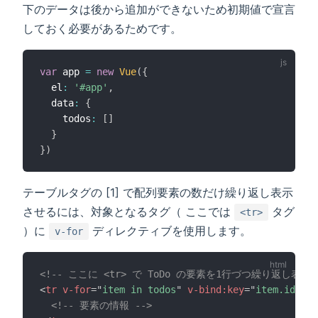
下のデータは後から追加ができないため初期値で宣言
しておく必要があるためです。
var
 app 
=
new
Vue
(
{
  el
:
'#app'
,
  data
:
{
    todos
:
[
]
}
}
)
テーブルタグの [1] で配列要素の数だけ繰り返し表示
させるには、対象となるタグ（ ここでは
タグ
<tr>
）に
ディレクティブを使用します。
v-for
<!-- ここに <tr> で ToDo の要素を1行づつ繰り返し表示 
<
tr
v-for
=
"
item in todos
"
v-bind:
key
=
"
item.id
"
>
<!-- 要素の情報 -->